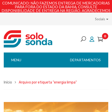
COMUNICADO: NÃO FAZEMOS ENTREGA DE MERCADORIAS
PARA FORA DO ESTADO DA BAHIA. CONSULTE
DISPONIBILIDADE DE ENTREGA NA REGIÃO. AGRADECEMOS
PELA COMPREENSÃO!
Sociais
0
MENU
DEPARTAMENTOS
Início
Arquivo por etiqueta "energia limpa"