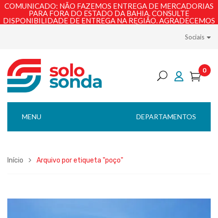
COMUNICADO: NÃO FAZEMOS ENTREGA DE MERCADORIAS
PARA FORA DO ESTADO DA BAHIA. CONSULTE
DISPONIBILIDADE DE ENTREGA NA REGIÃO. AGRADECEMOS
PELA COMPREENSÃO!
Sociais
0
MENU
DEPARTAMENTOS
Início
Arquivo por etiqueta "poço"