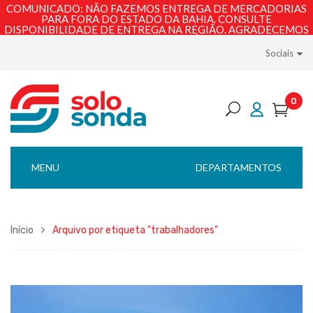
COMUNICADO: NÃO FAZEMOS ENTREGA DE MERCADORIAS
PARA FORA DO ESTADO DA BAHIA. CONSULTE
DISPONIBILIDADE DE ENTREGA NA REGIÃO. AGRADECEMOS
PELA COMPREENSÃO!
Sociais
0
MENU
DEPARTAMENTOS
Início
Arquivo por etiqueta "trabalhadores"