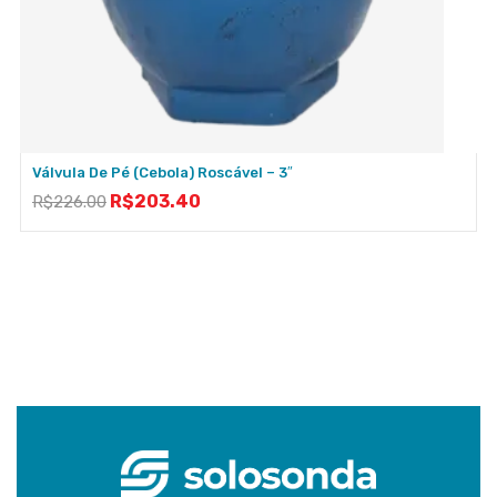
Válvula De Pé (cebola) Roscável – 3″
R$
203.40
R$
226.00