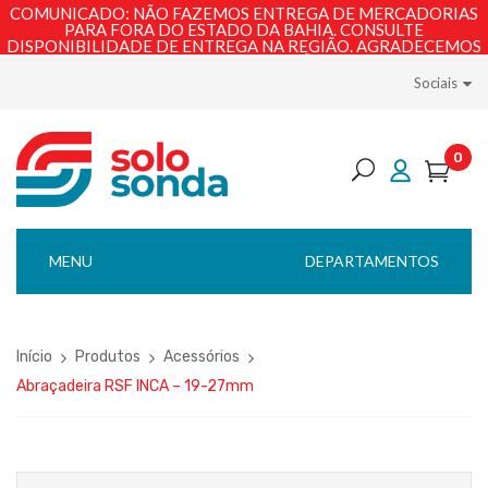
COMUNICADO: NÃO FAZEMOS ENTREGA DE MERCADORIAS
PARA FORA DO ESTADO DA BAHIA. CONSULTE
DISPONIBILIDADE DE ENTREGA NA REGIÃO. AGRADECEMOS
PELA COMPREENSÃO!
Sociais
0
MENU
DEPARTAMENTOS
Início
Produtos
Acessórios
Abraçadeira RSF INCA – 19-27mm