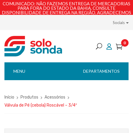
COMUNICADO: NÃO FAZEMOS ENTREGA DE MERCADORIAS
PARA FORA DO ESTADO DA BAHIA. CONSULTE
DISPONIBILIDADE DE ENTREGA NA REGIÃO. AGRADECEMOS
PELA COMPREENSÃO!
Sociais
0
MENU
DEPARTAMENTOS
Início
Produtos
Acessórios
Válvula de Pé (cebola) Roscável – 3/4″