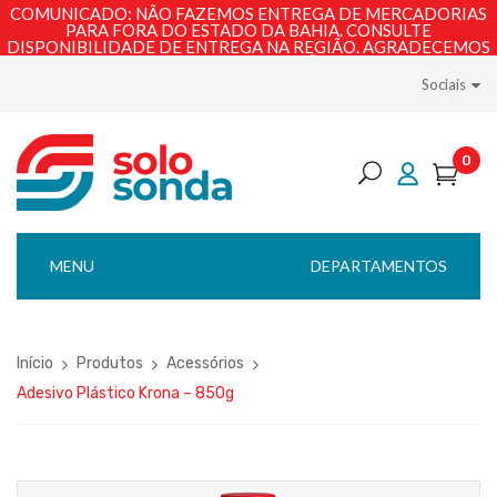
COMUNICADO: NÃO FAZEMOS ENTREGA DE MERCADORIAS
PARA FORA DO ESTADO DA BAHIA. CONSULTE
DISPONIBILIDADE DE ENTREGA NA REGIÃO. AGRADECEMOS
PELA COMPREENSÃO!
Sociais
0
MENU
DEPARTAMENTOS
Início
Produtos
Acessórios
Adesivo Plástico Krona – 850g