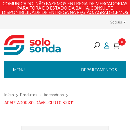
COMUNICADO: NÃO FAZEMOS ENTREGA DE MERCADORIAS
PARA FORA DO ESTADO DA BAHIA. CONSULTE
DISPONIBILIDADE DE ENTREGA NA REGIÃO. AGRADECEMOS
PELA COMPREENSÃO!
Sociais
0
MENU
DEPARTAMENTOS
Início
Produtos
Acessórios
ADAPTADOR SOLDÁVEL CURTO 32X1″