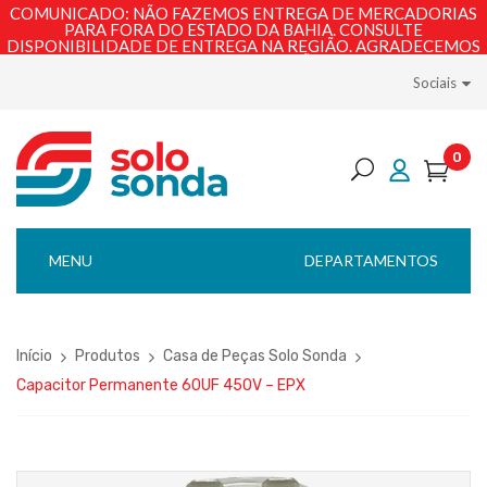
COMUNICADO: NÃO FAZEMOS ENTREGA DE MERCADORIAS
PARA FORA DO ESTADO DA BAHIA. CONSULTE
DISPONIBILIDADE DE ENTREGA NA REGIÃO. AGRADECEMOS
PELA COMPREENSÃO!
Sociais
0
MENU
DEPARTAMENTOS
Início
Produtos
Casa de Peças Solo Sonda
Capacitor Permanente 60UF 450V – EPX