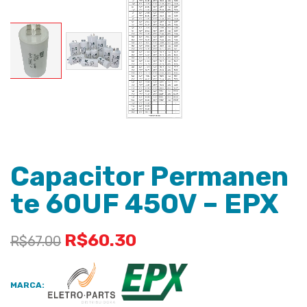
Capacitor Permanen
te 60UF 450V – EPX
R$
60.30
R$
67.00
MARCA: