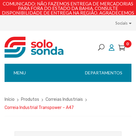
COMUNICADO: NÃO FAZEMOS ENTREGA DE MERCADORIAS
PARA FORA DO ESTADO DA BAHIA. CONSULTE
DISPONIBILIDADE DE ENTREGA NA REGIÃO. AGRADECEMOS
PELA COMPREENSÃO!
Sociais
0
MENU
DEPARTAMENTOS
Início
Produtos
Correias Industriais
Correia Industrial Transpower – A47