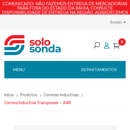
COMUNICADO: NÃO FAZEMOS ENTREGA DE MERCADORIAS
PARA FORA DO ESTADO DA BAHIA. CONSULTE
DISPONIBILIDADE DE ENTREGA NA REGIÃO. AGRADECEMOS
PELA COMPREENSÃO!
Sociais
0
MENU
DEPARTAMENTOS
Início
Produtos
Correias Industriais
Correia Industrial Transpower – A48