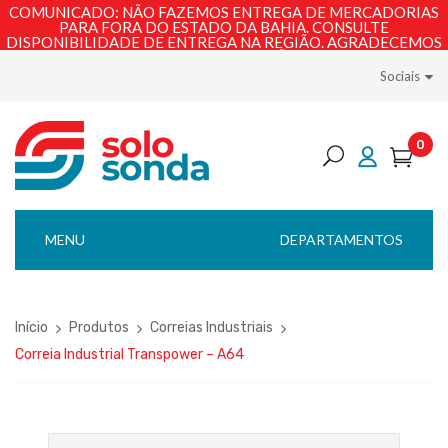
COMUNICADO: NÃO FAZEMOS ENTREGA DE MERCADORIAS
PARA FORA DO ESTADO DA BAHIA. CONSULTE
DISPONIBILIDADE DE ENTREGA NA REGIÃO. AGRADECEMOS
PELA COMPREENSÃO!
Sociais
0
MENU
DEPARTAMENTOS
Início
Produtos
Correias Industriais
Correia Industrial Transpower – A64