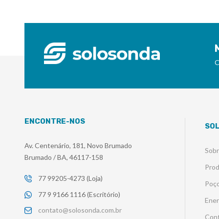
C
ENCONTRE-NOS
SO
Av. Centenário, 181, Novo Brumado
Sob
Brumado / BA, 46117-158
Pro
77 99205-4273 (Loja)
Poço
77 9 9166 1116 (Escritório)
Ener
contato@solosonda.com.br
Con