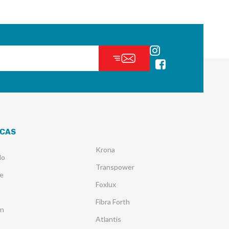
CAS
Krona
lo
Transpower
e
Foxlux
Fibra Forth
an
Atlantis