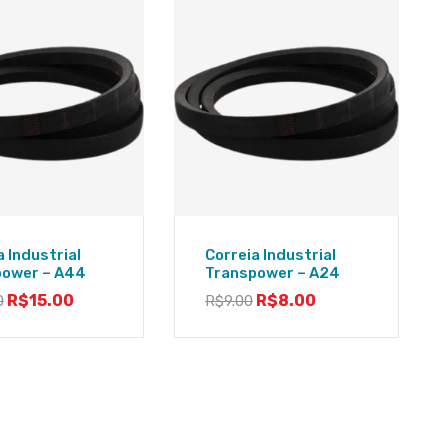
a Industrial
Correia Industrial
power – A44
Transpower – A24
R$
15.00
R$
8.00
0
R$
9.00