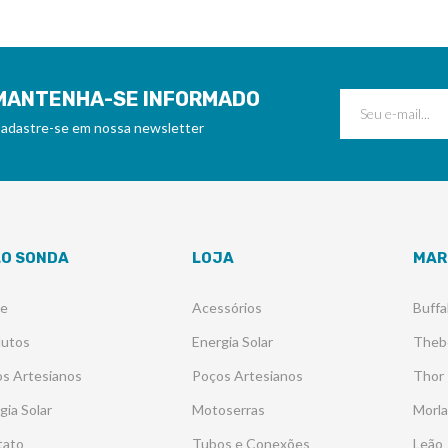
MANTENHA-SE INFORMADO
adastre-se em nossa newsletter
LO SONDA
LOJA
MAR
re
Acessórios
Buffa
dutos
Energia Solar
Theb
s Artesianos
Poços Artesianos
Thor
gia Solar
Motoserras
Morl
tato
Tubos e Conexões
Leão