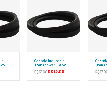
ial
Correia Industrial
Correi
A29
Transpower – A32
Trans
R$
12.00
R$
13.00
R$
17.0