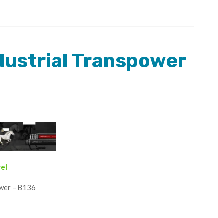
dustrial Transpower
vel
ower – B136