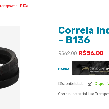
 Transpower – B136
Correia In
– B136
R$
56.00
R$
62.00
MARCA:
Disponibilidade:
Disponí
Correia Industrial Lisa Transp