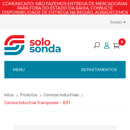
COMUNICADO: NÃO FAZEMOS ENTREGA DE MERCADORIAS
PARA FORA DO ESTADO DA BAHIA. CONSULTE
DISPONIBILIDADE DE ENTREGA NA REGIÃO. AGRADECEMOS
PELA COMPREENSÃO!
Sociais
0
MENU
DEPARTAMENTOS
Início
Produtos
Correias Industriais
Correia Industrial Transpower – B31