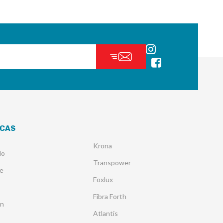
CAS
Krona
lo
Transpower
e
Foxlux
Fibra Forth
an
Atlantis