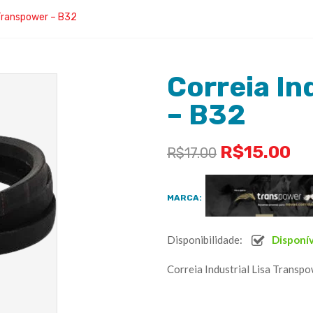
 Transpower – B32
Correia In
– B32
R$
15.00
R$
17.00
MARCA:
Disponibilidade:
Disponí
Correia Industrial Lisa Transp