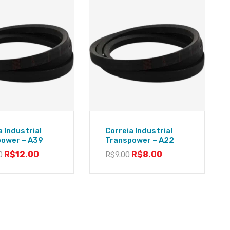
a Industrial
Correia Industrial
power – A39
Transpower – A22
R$
12.00
R$
8.00
0
R$
9.00