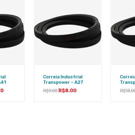
ial
Correia Industrial
Correi
A41
Transpower – A27
Trans
00
R$
8.00
R$
9.00
R$
13.0