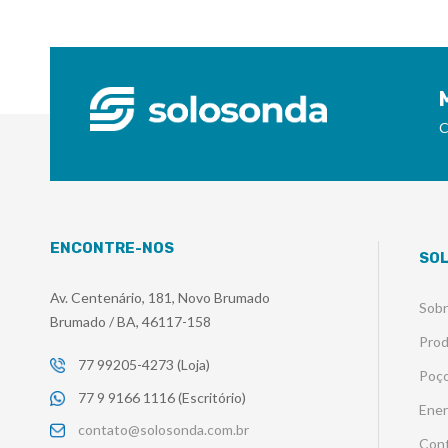
C
ENCONTRE-NOS
SO
Av. Centenário, 181, Novo Brumado
Sob
Brumado / BA, 46117-158
Pro
77 99205-4273 (Loja)
Poço
77 9 9166 1116 (Escritório)
Ener
contato@solosonda.com.br
Con