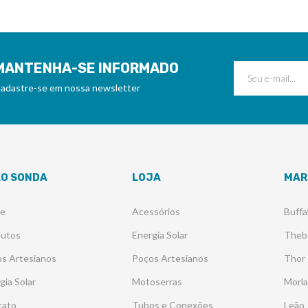
MANTENHA-SE INFORMADO
adastre-se em nossa newsletter
LO SONDA
LOJA
MAR
re
Acessórios
Buffa
dutos
Energia Solar
Theb
s Artesianos
Poços Artesianos
Thor
gia Solar
Motoserras
Morl
tato
Tubos e Conexões
Leão