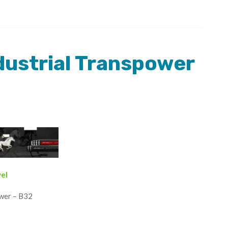
dustrial Transpower
vel
ower – B32