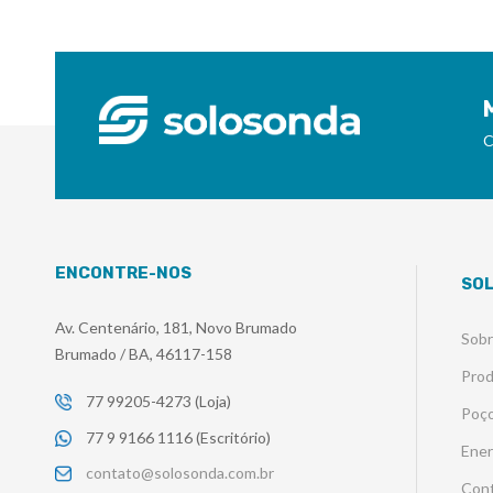
C
ENCONTRE-NOS
SO
Av. Centenário, 181, Novo Brumado
Sob
Brumado / BA, 46117-158
Pro
77 99205-4273 (Loja)
Poço
77 9 9166 1116 (Escritório)
Ener
contato@solosonda.com.br
Con