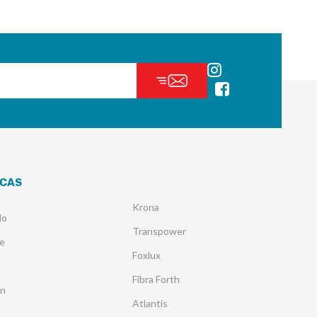
CAS
Krona
lo
Transpower
e
Foxlux
Fibra Forth
an
Atlantis