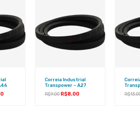
ial
Correia Industrial
Correi
A46
Transpower – A27
Trans
00
R$
8.00
R$
9.00
R$
13.0