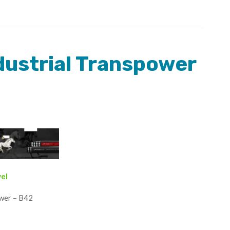
dustrial Transpower
vel
ower – B42