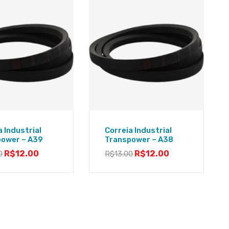
a Industrial
Correia Industrial
power – A39
Transpower – A38
R$
12.00
R$
12.00
0
R$
13.00