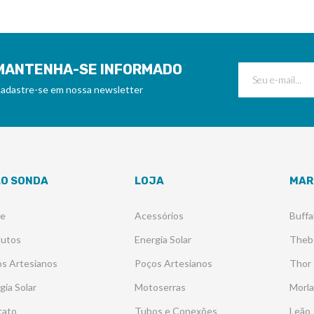
MANTENHA-SE INFORMADO
adastre-se em nossa newsletter
LO SONDA
LOJA
MAR
re
Acessórios
Buffa
dutos
Energia Solar
Theb
s Artesianos
Poços Artesianos
Thor
gia Solar
Motoserras
Morl
tato
Tubos e Conexões
Leão