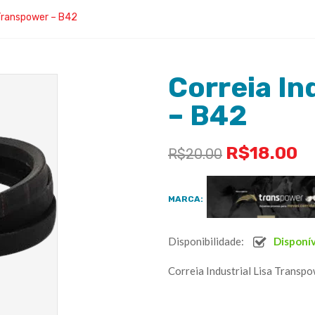
 Transpower – B42
Correia In
– B42
R$
18.00
R$
20.00
MARCA:
Disponibilidade:
Disponí
Correia Industrial Lisa Transp