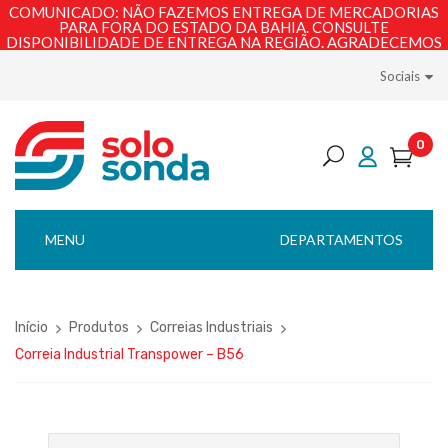
COMUNICADO: NÃO FAZEMOS ENTREGA DE MERCADORIAS
PARA FORA DO ESTADO DA BAHIA. CONSULTE
DISPONIBILIDADE DE ENTREGA NA REGIÃO. AGRADECEMOS
PELA COMPREENSÃO!
Sociais
0
MENU
DEPARTAMENTOS
Início
Produtos
Correias Industriais
Correia Industrial Transpower – B56