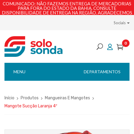
COMUNICADO: NÃO FAZEMOS ENTREGA DE MERCADORIAS
PARA FORA DO ESTADO DA BAHIA. CONSULTE
DISPONIBILIDADE DE ENTREGA NA REGIÃO. AGRADECEMOS
PELA COMPREENSÃO!
Sociais
0
MENU
DEPARTAMENTOS
Início
Produtos
Mangueiras E Mangotes
Mangote Sucção Laranja 4″