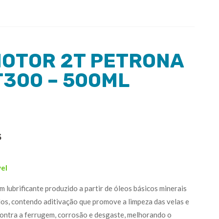
MOTOR 2T PETRONA
 T300 – 500ML
vel
brificante produzido a partir de óleos básicos minerais
dos, contendo aditivação que promove a limpeza das velas e
contra a ferrugem, corrosão e desgaste, melhorando o