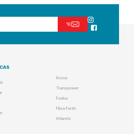
CAS
Krona
lo
Transpower
e
Foxlux
Fibra Forth
an
Atlantis