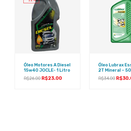
Óleo Motores A Diesel
Óleo Lubrax Es
15w40 JOCLE- 1 Litro
2T Mineral – 50
R$
23.00
R$
30.
R$
26.00
R$
34.00