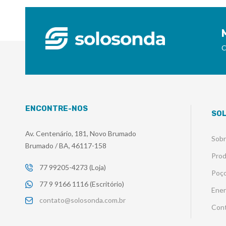
C
ENCONTRE-NOS
SO
Av. Centenário, 181, Novo Brumado
Sob
Brumado / BA, 46117-158
Pro
77 99205-4273 (Loja)
Poço
77 9 9166 1116 (Escritório)
Ener
contato@solosonda.com.br
Con