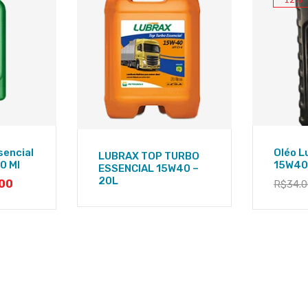
sencial
Oléo L
LUBRAX TOP TURBO
0 Ml
15W40 
ESSENCIAL 15W40 –
20L
00
R$
34.