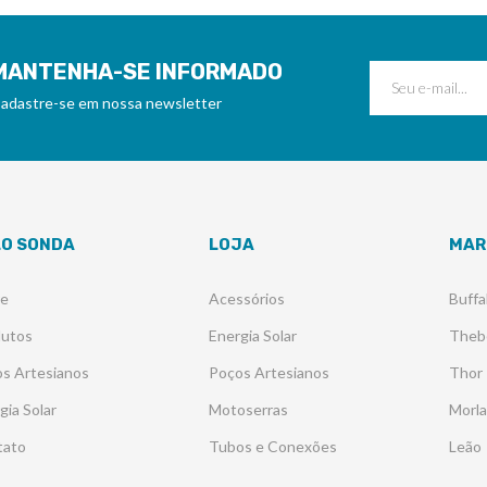
MANTENHA-SE INFORMADO
adastre-se em nossa newsletter
LO SONDA
LOJA
MAR
re
Acessórios
Buffa
dutos
Energia Solar
Theb
s Artesianos
Poços Artesianos
Thor
gia Solar
Motoserras
Morl
tato
Tubos e Conexões
Leão