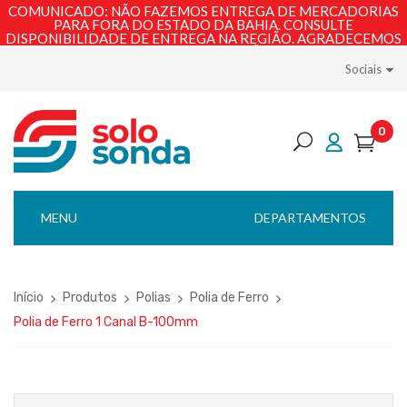
COMUNICADO: NÃO FAZEMOS ENTREGA DE MERCADORIAS
PARA FORA DO ESTADO DA BAHIA. CONSULTE
DISPONIBILIDADE DE ENTREGA NA REGIÃO. AGRADECEMOS
PELA COMPREENSÃO!
Sociais
0
MENU
DEPARTAMENTOS
Início
Produtos
Polias
Polia de Ferro
Polia de Ferro 1 Canal B-100mm