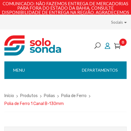
COMUNICADO: NÃO FAZEMOS ENTREGA DE MERCADORIAS
PARA FORA DO ESTADO DA BAHIA. CONSULTE
DISPONIBILIDADE DE ENTREGA NA REGIÃO. AGRADECEMOS
PELA COMPREENSÃO!
Sociais
0
MENU
DEPARTAMENTOS
Início
Produtos
Polias
Polia de Ferro
Polia de Ferro 1 Canal B-130mm