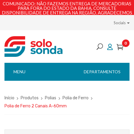
COMUNICADO: NÃO FAZEMOS ENTREGA DE MERCADORIAS
PARA FORA DO ESTADO DA BAHIA. CONSULTE
DISPONIBILIDADE DE ENTREGA NA REGIÃO. AGRADECEMOS
PELA COMPREENSÃO!
Sociais
0
MENU
DEPARTAMENTOS
Início
Produtos
Polias
Polia de Ferro
Polia de Ferro 2 Canais A-60mm