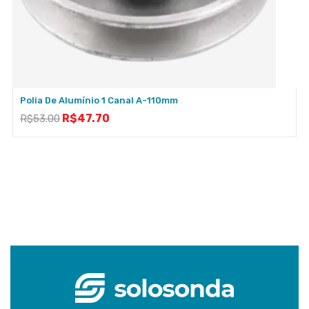
Polia De Alumínio 1 Canal A-110mm
R$
47.70
R$
53.00