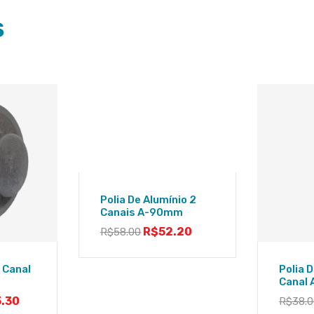
S
Polia De Alumínio 2
Canais A-90mm
R$
52.20
R$
58.00
1 Canal
Polia D
Canal
5.30
R$
38.