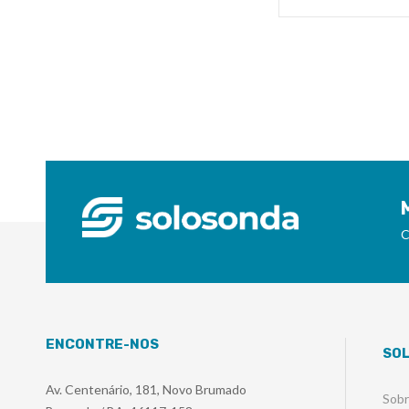
C
ENCONTRE-NOS
SO
Av. Centenário, 181, Novo Brumado
Sob