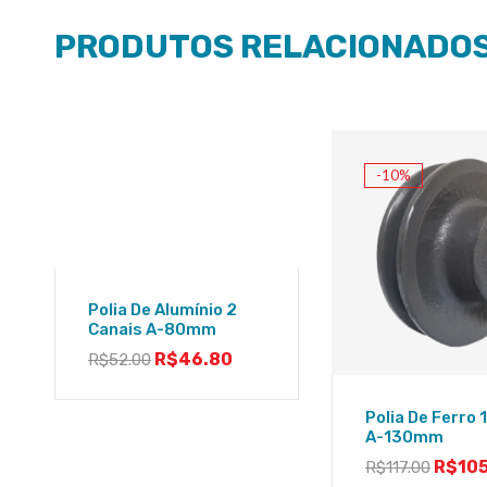
PRODUTOS RELACIONADO
-10%
Polia De Alumínio 2
Canais A-80mm
R$
46.80
R$
52.00
Polia De Ferro 
A-130mm
R$
10
R$
117.00