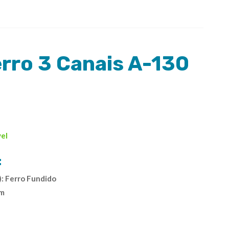
erro 3 Canais A-130
vel
:
): Ferro Fundido
mm