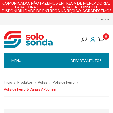
COMUNICADO: NÃO FAZEMOS ENTREGA DE MERCADORIAS
PARA FORA DO ESTADO DA BAHIA. CONSULTE
DISPONIBILIDADE DE ENTREGA NA REGIÃO. AGRADECEMOS
PELA COMPREENSÃO!
Sociais
0
MENU
DEPARTAMENTOS
Início
Produtos
Polias
Polia de Ferro
Polia de Ferro 3 Canais A-50mm