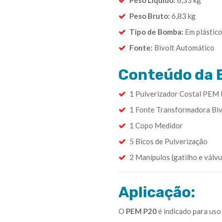
Peso Líquido:
6,33 kg
Peso Bruto:
6,83 kg
Tipo de Bomba:
Em plástico
Fonte:
Bivolt Automático
Conteúdo da 
1 Pulverizador Costal PEM
1 Fonte Transformadora Biv
1 Copo Medidor
5 Bicos de Pulverização
2 Manípulos (gatilho e válvu
Aplicação:
O
PEM P20
é indicado para uso 