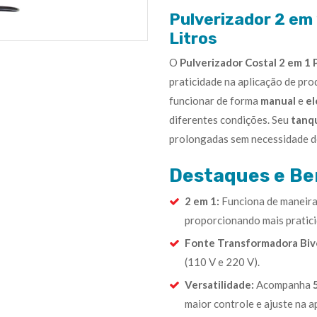
Pulverizador 2 em
Litros
O
Pulverizador Costal 2 em 1
praticidade na aplicação de pro
funcionar de forma
manual
e
el
diferentes condições. Seu
tanqu
prolongadas sem necessidade d
Destaques e Ben
2 em 1:
Funciona de maneira 
proporcionando mais pratic
Fonte Transformadora Bivo
(110 V e 220 V).
Versatilidade:
Acompanha
maior controle e ajuste na a