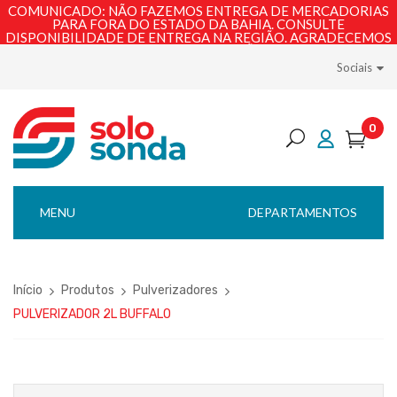
COMUNICADO: NÃO FAZEMOS ENTREGA DE MERCADORIAS
PARA FORA DO ESTADO DA BAHIA. CONSULTE
DISPONIBILIDADE DE ENTREGA NA REGIÃO. AGRADECEMOS
PELA COMPREENSÃO!
Sociais
0
MENU
DEPARTAMENTOS
Início
Produtos
Pulverizadores
PULVERIZADOR 2L BUFFALO