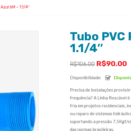
Azul 6M – 1.1/4″
Tubo PVC 
1.1/4″
R$
90.00
R$
106.00
Disponibilidade:
Disponí
Precisa de instalações provisó
frequência? A Linha Roscável é 
fria em projetos residenciais, i
ou reparo de sistemas hidráuli
suportando a pressão 7,5Kgf/cm
das normas brasileiras.