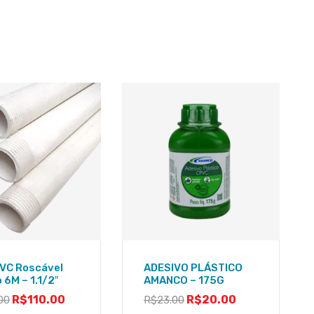
VC Roscável
ADESIVO PLÁSTICO
 6M – 1.1/2″
AMANCO – 175G
R$
110.00
R$
20.00
00
R$
23.00