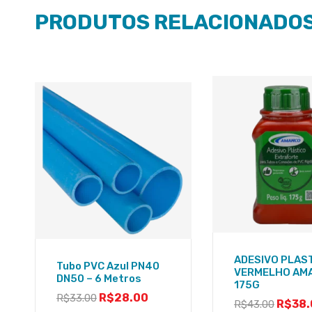
PRODUTOS RELACIONADO
ADESIVO PLAS
Tubo PVC Azul PN40
VERMELHO AM
DN50 – 6 Metros
175G
R$
28.00
R$
33.00
R$
38.
R$
43.00