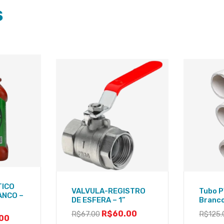
S
TICO
VALVULA-REGISTRO
Tubo P
ANCO –
DE ESFERA – 1”
Branco
R$
60.00
R$
67.00
R$
125.
00