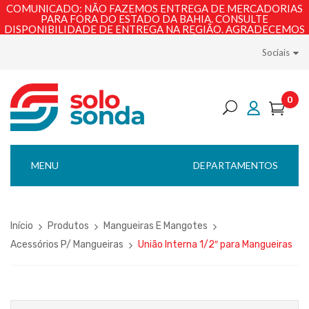
COMUNICADO: NÃO FAZEMOS ENTREGA DE MERCADORIAS
PARA FORA DO ESTADO DA BAHIA. CONSULTE
DISPONIBILIDADE DE ENTREGA NA REGIÃO. AGRADECEMOS
PELA COMPREENSÃO!
Sociais
0
MENU
DEPARTAMENTOS
Início
Produtos
Mangueiras E Mangotes
Acessórios P/ Mangueiras
União Interna 1/2″ para Mangueiras