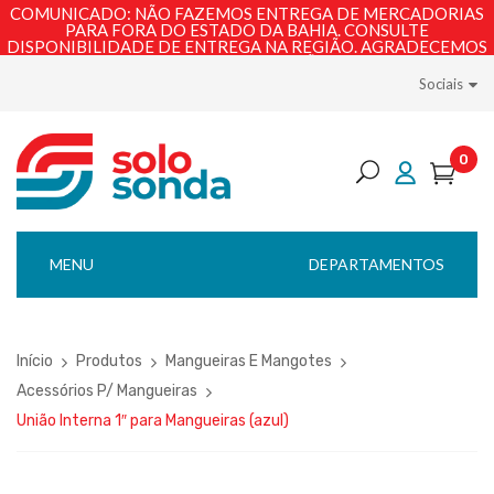
COMUNICADO: NÃO FAZEMOS ENTREGA DE MERCADORIAS
PARA FORA DO ESTADO DA BAHIA. CONSULTE
DISPONIBILIDADE DE ENTREGA NA REGIÃO. AGRADECEMOS
PELA COMPREENSÃO!
Sociais
0
MENU
DEPARTAMENTOS
Início
Produtos
Mangueiras E Mangotes
Acessórios P/ Mangueiras
União Interna 1″ para Mangueiras (azul)