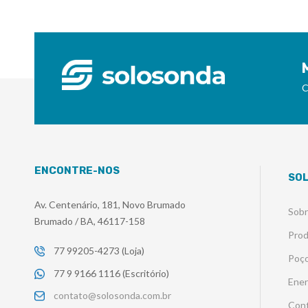
C
ENCONTRE-NOS
SO
Av. Centenário, 181, Novo Brumado
Sob
Brumado / BA, 46117-158
Pro
77 99205-4273 (Loja)
Poço
77 9 9166 1116 (Escritório)
Ener
contato@solosonda.com.br
Con