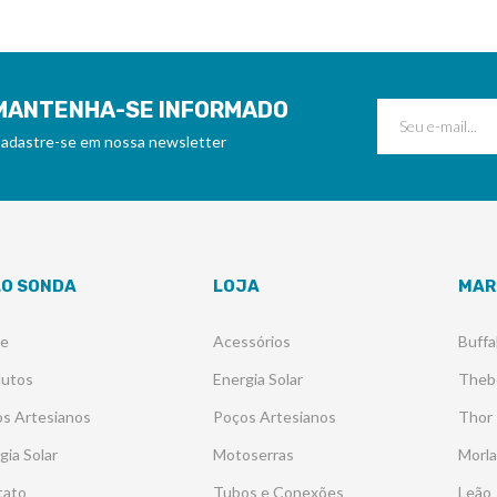
MANTENHA-SE INFORMADO
adastre-se em nossa newsletter
LO SONDA
LOJA
MAR
re
Acessórios
Buffa
dutos
Energia Solar
Theb
s Artesianos
Poços Artesianos
Thor
gia Solar
Motoserras
Morl
tato
Tubos e Conexões
Leão