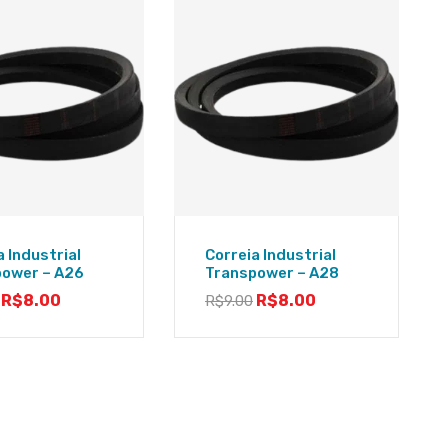
a Industrial
Correia Industrial
power – A26
Transpower – A28
R$
8.00
R$
8.00
R$
9.00