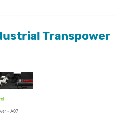
dustrial Transpower
vel
ower – A87