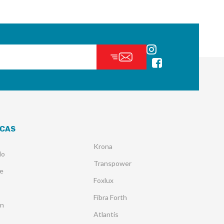
CAS
Krona
lo
Transpower
e
Foxlux
Fibra Forth
an
Atlantis