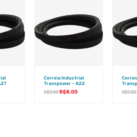
ial
Correia Industrial
Correi
A27
Transpower – A22
Trans
R$
8.00
R$
9.00
R$
9.00