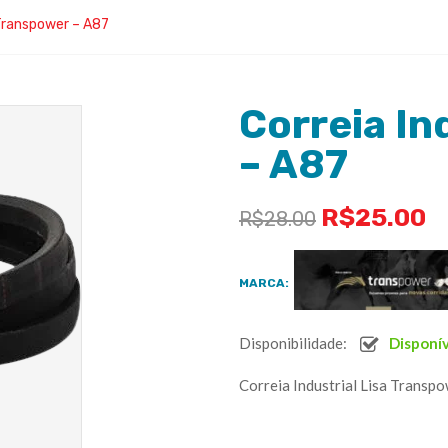
 Transpower – A87
Correia In
– A87
R$
25.00
R$
28.00
MARCA:
Disponibilidade:
Disponí
Correia Industrial Lisa Transp