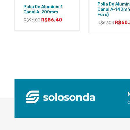
Polia De Alumín
Polia De Alumínio 1
Canal A-140m
Canal A-200mm
Furo)
R$
86.40
R$
96.00
R$
60.
R$
67.00
C