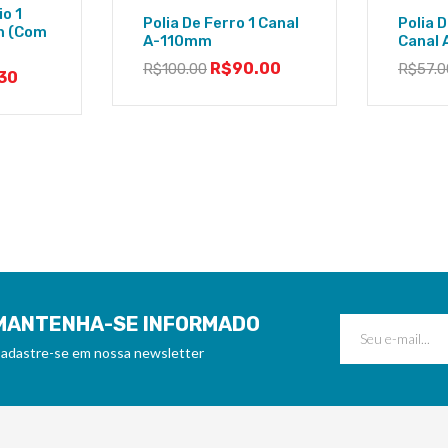
io 1
Polia De Ferro 1 Canal
Polia D
m (Com
A-110mm
Canal
R$
90.00
R$
100.00
R$
57.0
30
MANTENHA-SE INFORMADO
adastre-se em nossa newsletter