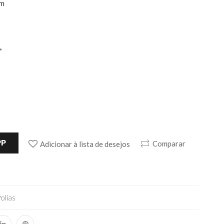
mm
*
PP
Comparar
Adicionar à lista de desejos
olias