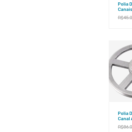
Polia 
Canai
R$
45.
Polia 
Canal
R$
86.