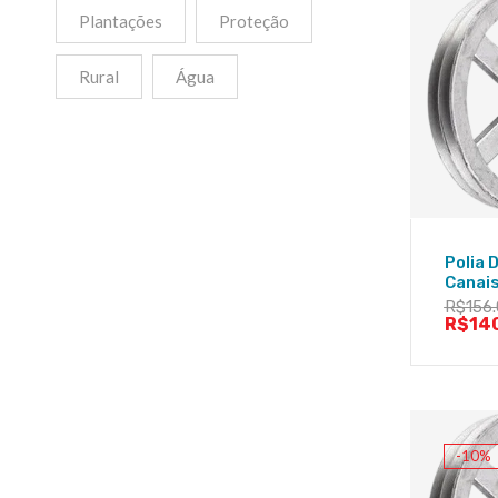
Plantações
Proteção
Rural
Água
Polia 
Canai
R$
156
R$
14
-10%