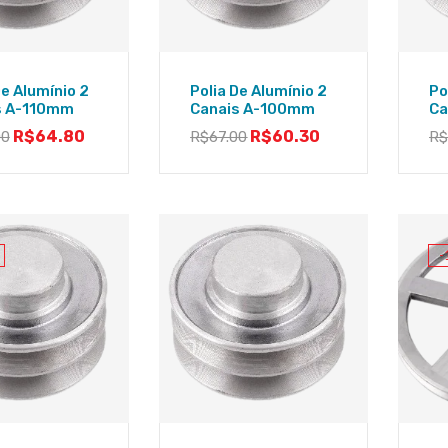
De Alumínio 2
Polia De Alumínio 2
Po
s A-110mm
Canais A-100mm
Ca
R$
64.80
R$
60.30
00
R$
67.00
R
-