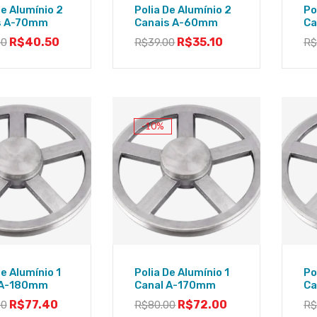
De Alumínio 2
Polia De Alumínio 2
Po
s A-70mm
Canais A-60mm
Ca
R$
40.50
R$
35.10
00
R$
39.00
R
-10%
De Alumínio 1
Polia De Alumínio 1
Po
 A-180mm
Canal A-170mm
Ca
R$
77.40
R$
72.00
00
R$
80.00
R