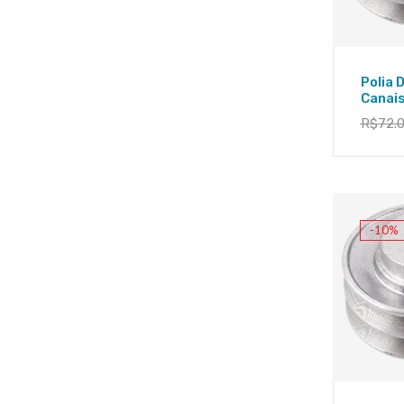
Polia 
Canai
R$
72.
-10%