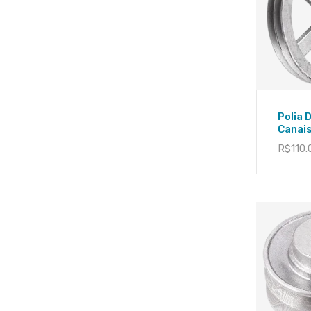
Polia 
Canai
R$
110.