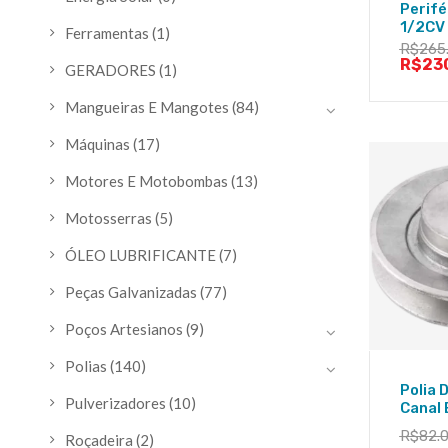
Perif
1/2CV
Ferramentas
(1)
R$
265
R$
23
GERADORES
(1)
Mangueiras E Mangotes
(84)
Máquinas
(17)
Motores E Motobombas
(13)
Motosserras
(5)
ÓLEO LUBRIFICANTE
(7)
Peças Galvanizadas
(77)
Poços Artesianos
(9)
Polias
(140)
Polia 
Pulverizadores
(10)
Canal
R$
82.
Roçadeira
(2)