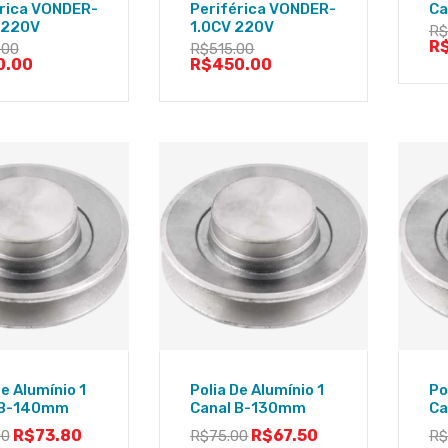
érica VONDER-
Periférica VONDER-
Ca
 220V
1.0CV 220V
R
R
.00
R$
515.00
0.00
R$
450.00
De Alumínio 1
Polia De Alumínio 1
Po
 B-140mm
Canal B-130mm
Ca
R$
73.80
R$
67.50
00
R$
75.00
R