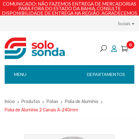
COMUNICADO: NÃO FAZEMOS ENTREGA DE MERCADORIAS
PARA FORA DO ESTADO DA BAHIA. CONSULTE
DISPONIBILIDADE DE ENTREGA NA REGIÃO. AGRADECEMOS
PELA COMPREENSÃO!
Sociais
0
MENU
DEPARTAMENTOS
Início
Produtos
Polias
Polia de Alumínio
Polia de Alumínio 2 Canais A-240mm