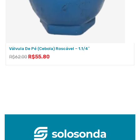
Válvula De Pé (cebola) Roscável – 1.1/4″
R$
55.80
R$
62.00