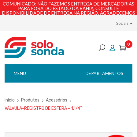
COMUNICADO: NÃO FAZEMOS ENTREGA DE MERCADORIAS
PARA FORA DO ESTADO DA BAHIA. CONSULTE
DISPONIBILIDADE DE ENTREGA NA REGIÃO. AGRADECEMOS
PELA COMPREENSÃO!
Sociais
0
MENU
DEPARTAMENTOS
Início
Produtos
Acessórios
VALVULA-REGISTRO DE ESFERA – 1.1/4”