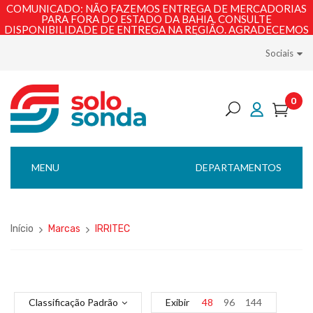
COMUNICADO: NÃO FAZEMOS ENTREGA DE MERCADORIAS
PARA FORA DO ESTADO DA BAHIA. CONSULTE
DISPONIBILIDADE DE ENTREGA NA REGIÃO. AGRADECEMOS
PELA COMPREENSÃO!
Sociais
0
MENU
DEPARTAMENTOS
Início
Marcas
IRRITEC
Classificação Padrão
Exibir
48
96
144