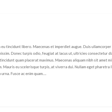
la eu tincidunt libero. Maecenas et imperdiet augue. Duis ullamcorper
issim. Donec turpis odio, feugiat at lacus ut, ultricies consectetur d
on tincidunt quam placerat maximus. Maecenas aliquam nibh sit amet mi
. Mauris eu scelerisque turpis, at viverra dui. Nullam eget pharetra l
um urna. Fusce ac enim quam….