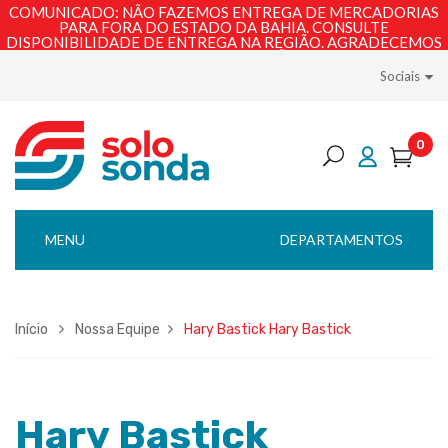
COMUNICADO: NÃO FAZEMOS ENTREGA DE MERCADORIAS
PARA FORA DO ESTADO DA BAHIA. CONSULTE
DISPONIBILIDADE DE ENTREGA NA REGIÃO. AGRADECEMOS
PELA COMPREENSÃO!
Sociais
0
MENU
DEPARTAMENTOS
Início
Nossa Equipe
Hary Bastick
Hary Bastick
Hary Bastick