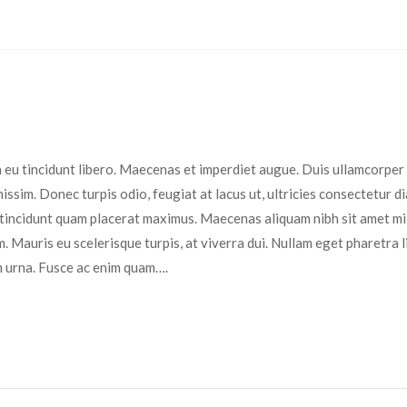
la eu tincidunt libero. Maecenas et imperdiet augue. Duis ullamcorper
issim. Donec turpis odio, feugiat at lacus ut, ultricies consectetur d
on tincidunt quam placerat maximus. Maecenas aliquam nibh sit amet mi
. Mauris eu scelerisque turpis, at viverra dui. Nullam eget pharetra l
um urna. Fusce ac enim quam….